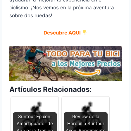
ciclismo. ¡Nos vemos en la próxima aventura
sobre dos ruedas!
Descubre AQUI
Artículos Relacionados:
Suntour Epixon:
Review de la
Amortiguador de
Horquilla Suntour
Aire para Trail en
Axon: Rendimiento