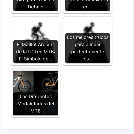
Detalle
en…
Los mejores trucos
El Maillot Arcoíris
para alinear
de la UCI en MTB:
perfectamente
El Símbolo de…
los…
Las Diferentes
Modalidades del
MTB