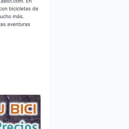
LaBici.com. En
on bicicletas de
mucho más.
vas aventuras