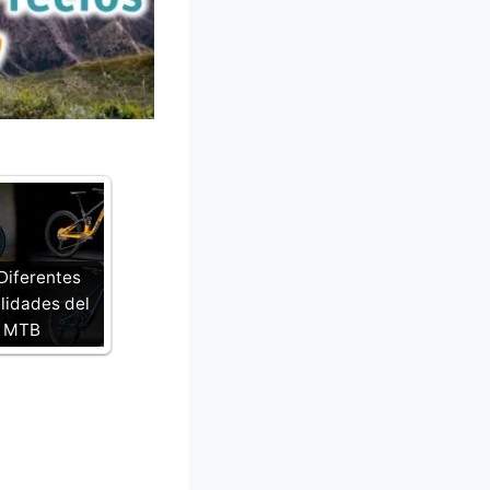
Diferentes
idades del
MTB