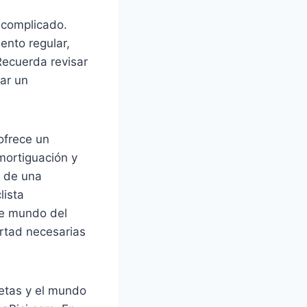
 complicado.
ento regular,
Recuerda revisar
zar un
ofrece un
mortiguación y
r de una
lista
te mundo del
ertad necesarias
letas y el mundo