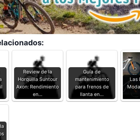
elacionados:
:
Review de la
Guía de
a
Horquilla Suntour
mantenimiento
Las 
il
Axon: Rendimiento
para frenos de
Modal
en…
llanta en…
la
os