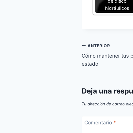
de disco
hidráulicos
Navegación
ANTERIOR
Cómo mantener tus p
de
estado
entradas
Deja una resp
Tu dirección de correo ele
Comentario
*