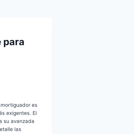
e para
amortiguador es
s exigentes. El
s a su avanzada
talle las