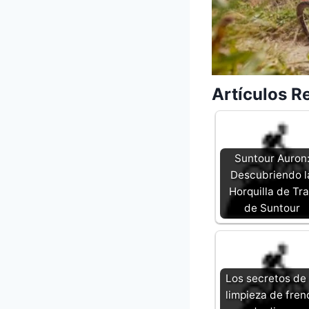
Artículos R
Suntour Auron
Descubriendo l
Horquilla de Tra
de Suntour
Los secretos de 
limpieza de fren