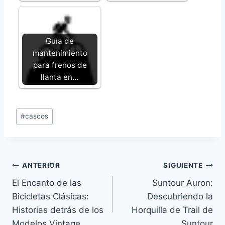
Guía de
mantenimiento
para frenos de
llanta en…
Etiquetas
#
cascos
de
la
entrada:
Navegación
ANTERIOR
SIGUIENTE
El Encanto de las
Suntour Auron:
de
Bicicletas Clásicas:
Descubriendo la
entradas
Historias detrás de los
Horquilla de Trail de
Modelos Vintage
Suntour