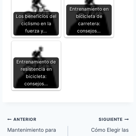
Entrenamiento en
Los beneficios del
bicicleta de
ciclismo en la
carretera:
fuerza y…
consejos…
Entrenamiento de
resistencia en
bicicleta:
consejos…
Navegación
ANTERIOR
SIGUIENTE
Mantenimiento para
Cómo Elegir las
de