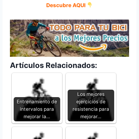
Descubre AQUI
Artículos Relacionados:
Los mejores
Entrenamiento de
ejercicios de
intervalos para
resistencia para
mejorar la…
mejorar…