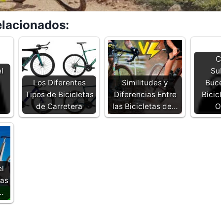
elacionados:
C
l
Su
Los Diferentes
Similitudes y
Buc
Tipos de Bicicletas
Diferencias Entre
Bicic
de Carretera
las Bicicletas de…
O
el
tas
…