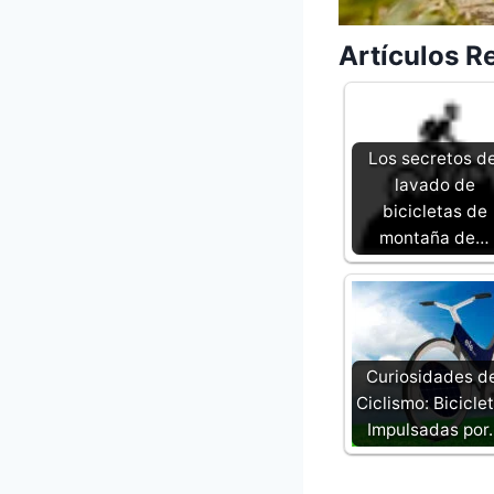
Artículos R
Los secretos de
lavado de
bicicletas de
montaña de…
Curiosidades d
Ciclismo: Bicicle
Impulsadas por