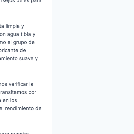
sejos útiles para
ta limpia y
on agua tibia y
mo el grupo de
bricante de
namiento suave y
s verificar la
transitamos por
a en los
el rendimiento de
para nuestra