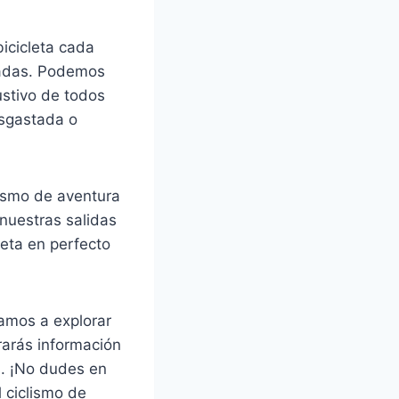
bicicleta cada
ngadas. Podemos
ustivo de todos
esgastada o
lismo de aventura
 nuestras salidas
leta en perfecto
tamos a explorar
rarás información
s. ¡No dudes en
l ciclismo de