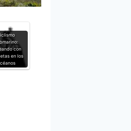
iclismo
bmarino:
eando con
letas en los
céanos