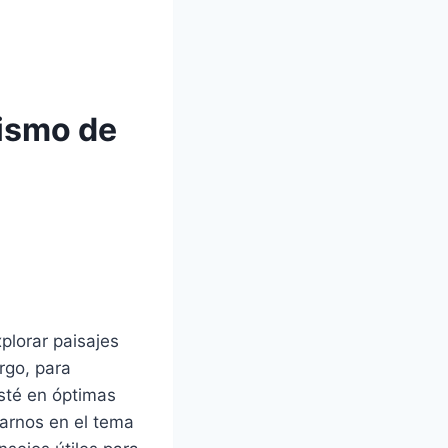
lismo de
plorar paisajes
rgo, para
esté en óptimas
rarnos en el tema