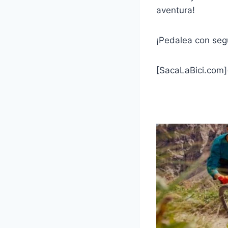
aventura!
¡Pedalea con segu
[SacaLaBici.com](