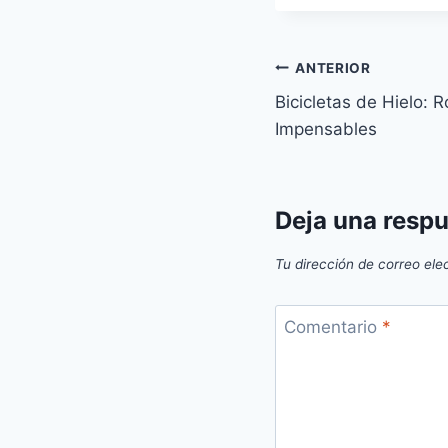
Navegación
ANTERIOR
Bicicletas de Hielo:
de
Impensables
entradas
Deja una resp
Tu dirección de correo ele
Comentario
*