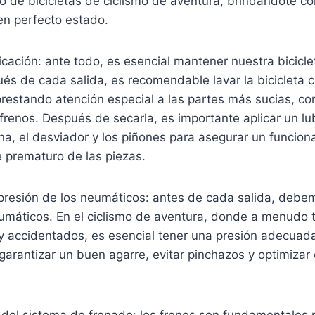
 de bicicletas de ciclismo de aventura, brindándote con
en perfecto estado.
ricación: ante todo, es esencial mantener nuestra bicicle
ués de cada salida, es recomendable lavar la bicicleta c
restando atención especial a las partes más sucias, co
 frenos. Después de secarla, es importante aplicar un lu
na, el desviador y los piñones para asegurar un funcio
e prematuro de las piezas.
 presión de los neumáticos: antes de cada salida, debemo
eumáticos. En el ciclismo de aventura, donde a menudo 
s y accidentados, es esencial tener una presión adecuad
arantizar un buen agarre, evitar pinchazos y optimizar 
del sistema de frenado: los frenos son fundamentales 