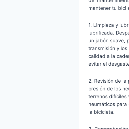
del mantenimiento
mantener tu bici 
1. Limpieza y lub
lubrificada. Desp
un jabón suave, p
transmisión y los
calidad a la cade
evitar el desgast
2. Revisión de la
presión de los n
terrenos difícile
neumáticos para g
la bicicleta.
3. Comprobación 