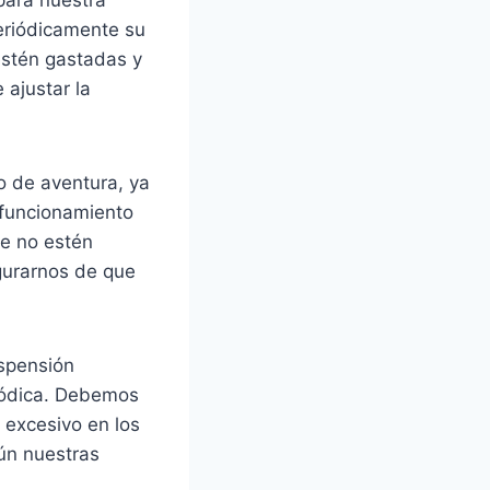
periódicamente su
estén gastadas y
ajustar la
o de aventura, ya
 funcionamiento
ue no estén
gurarnos de que
uspensión
iódica. Debemos
 excesivo en los
gún nuestras