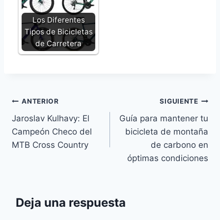
Los Diferentes
Tipos de Bicicletas
de Carretera
Navegación
ANTERIOR
SIGUIENTE
Jaroslav Kulhavy: El
Guía para mantener tu
de
Campeón Checo del
bicicleta de montaña
entradas
MTB Cross Country
de carbono en
óptimas condiciones
Deja una respuesta