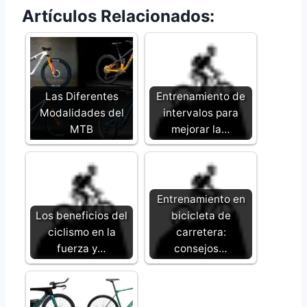
Artículos Relacionados:
Las Diferentes
Entrenamiento de
Modalidades del
intervalos para
MTB
mejorar la…
Entrenamiento en
Los beneficios del
bicicleta de
ciclismo en la
carretera:
fuerza y…
consejos…