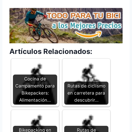
Artículos Relacionados:
Cocina de
Campamento para
Rutas de ciclismo
Bikepackers:
en carretera para
Alimentación…
descubrir…
Bikepacking en
Rutas de