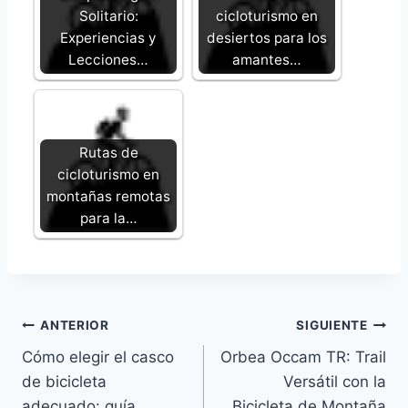
Solitario:
cicloturismo en
Experiencias y
desiertos para los
Lecciones…
amantes…
Rutas de
cicloturismo en
montañas remotas
para la…
Navegación
ANTERIOR
SIGUIENTE
Cómo elegir el casco
Orbea Occam TR: Trail
de
de bicicleta
Versátil con la
entradas
adecuado: guía
Bicicleta de Montaña