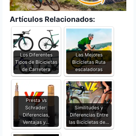
Artículos Relacionados:
Los Diferentes
Las Mejores
Tipos de Bicicletas
Bicicletas Ruta
de Carretera
escaladoras
Presta Vs
Schrader:
Similitudes y
Diferencias,
Diferencias Entre
Ventajas y…
las Bicicletas de…