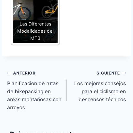
Las Diferentes
Modalidades del
MTB
Navegación
ANTERIOR
SIGUIENTE
Planificación de rutas
Los mejores consejos
de
de bikepacking en
para el ciclismo en
entradas
áreas montañosas con
descensos técnicos
arroyos