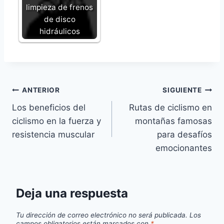
limpieza de frenos
de disco
hidráulicos
Navegación
ANTERIOR
SIGUIENTE
Los beneficios del
Rutas de ciclismo en
de
ciclismo en la fuerza y
montañas famosas
entradas
resistencia muscular
para desafíos
emocionantes
Deja una respuesta
Tu dirección de correo electrónico no será publicada.
Los
campos obligatorios están marcados con
*