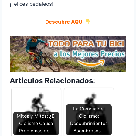
¡Felices pedaleos!
Descubre AQUI
Artículos Relacionados:
La Ciencia del
Mitos y Mitos: ¿El
Ciclismo:
Ciclismo Causa
Descubrimientos
Problemas de…
Asombrosos…