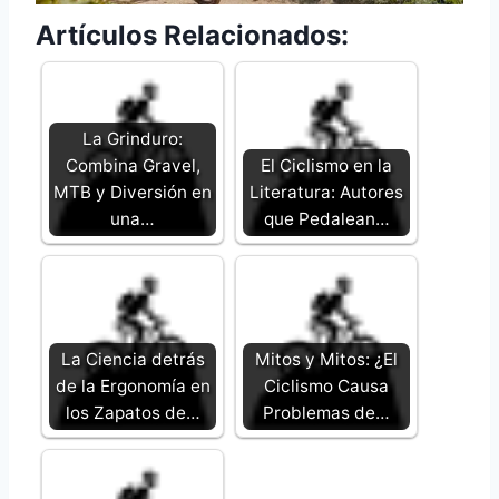
Artículos Relacionados:
La Grinduro:
Combina Gravel,
El Ciclismo en la
MTB y Diversión en
Literatura: Autores
una…
que Pedalean…
La Ciencia detrás
Mitos y Mitos: ¿El
de la Ergonomía en
Ciclismo Causa
los Zapatos de…
Problemas de…