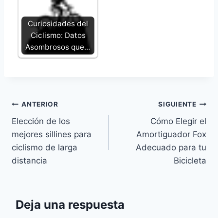
Curiosidades del
Ciclismo: Datos
Asombrosos que…
Navegación
ANTERIOR
SIGUIENTE
Elección de los
Cómo Elegir el
de
mejores sillines para
Amortiguador Fox
entradas
ciclismo de larga
Adecuado para tu
distancia
Bicicleta
Deja una respuesta