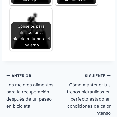
Consejos para
almacenar tu
bicicleta durante el
invierno
Navegación
ANTERIOR
SIGUIENTE
Los mejores alimentos
Cómo mantener tus
de
para la recuperación
frenos hidráulicos en
entradas
después de un paseo
perfecto estado en
en bicicleta
condiciones de calor
intenso