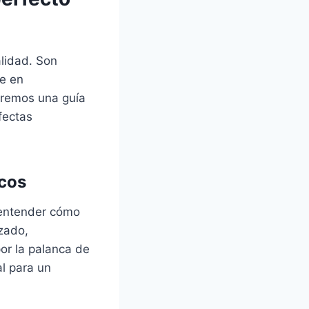
alidad. Son
te en
daremos una guía
fectas
icos
 entender cómo
izado,
or la palanca de
al para un