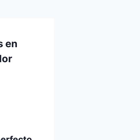
s en
lor
perfecto