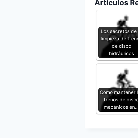
Artículos R
Los secretos de 
limpieza de fren
de disco
hidráulicos
Cómo mantener l
frenos de disc
mecánicos en