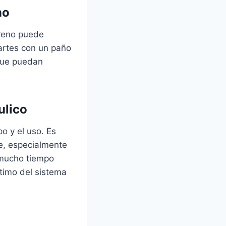
no
freno puede
partes con un paño
que puedan
ulico
po y el uso. Es
te, especialmente
 mucho tiempo
ptimo del sistema