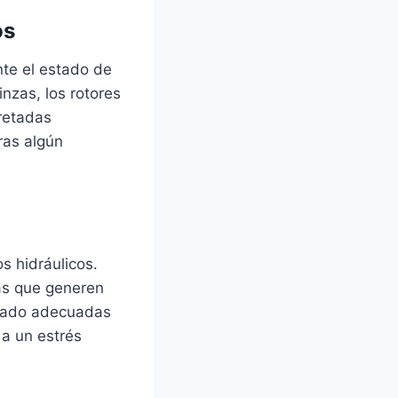
os
nte el estado de
nzas, los rotores
pretadas
ras algún
s hidráulicos.
vas que generen
renado adecuadas
 a un estrés