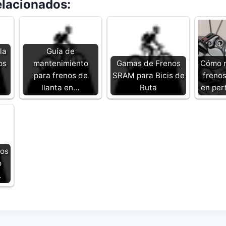
elacionados:
la
Guía de
os
mantenimiento
Gamas de Frenos
Cómo m
para frenos de
SRAM para Bicis de
frenos
llanta en…
Ruta
en per
os
o
…