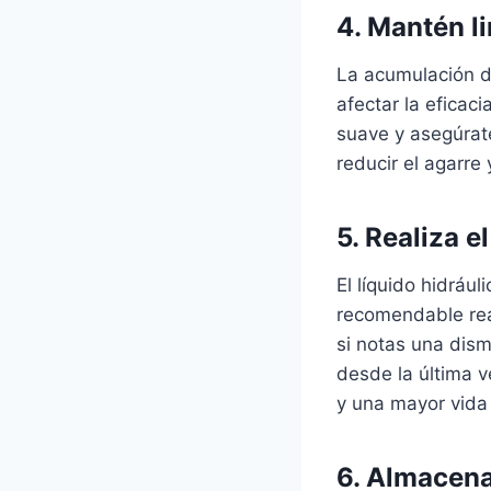
4. Mantén li
La acumulación de
afectar la eficac
suave y asegúrat
reducir el agarre
5. Realiza e
El líquido hidráu
recomendable rea
si notas una dism
desde la última v
y una mayor vida 
6. Almacena