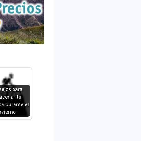
ejos para
acenar tu
ta durante el
nvierno