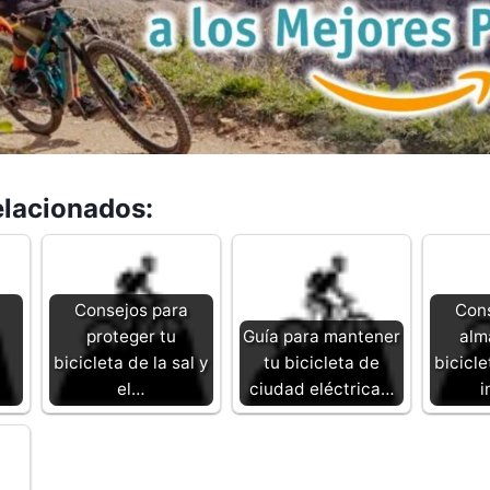
elacionados:
Consejos para
Cons
proteger tu
Guía para mantener
alm
bicicleta de la sal y
tu bicicleta de
bicicle
el…
ciudad eléctrica…
i