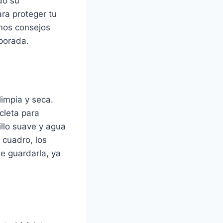
do su
ra proteger tu
emos consejos
porada.
limpia y seca.
cleta para
illo suave y agua
l cuadro, los
e guardarla, ya