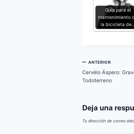
Guía para el
mantenimiento 
la bicicleta de
Navegación
ANTERIOR
Cervélo Áspero: Grav
de
Todoterreno
entradas
Deja una resp
Tu dirección de correo ele