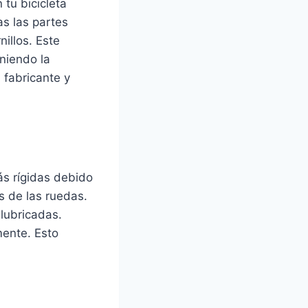
 tu bicicleta
as las partes
illos. Este
niendo la
 fabricante y
ás rígidas debido
es de las ruedas.
 lubricadas.
mente. Esto