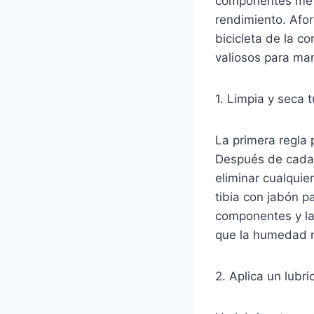
componentes metál
rendimiento. Afo
bicicleta de la c
valiosos para ma
1. Limpia y seca 
La primera regla 
Después de cada s
eliminar cualquie
tibia con jabón pa
componentes y la
que la humedad r
2. Aplica un lubri