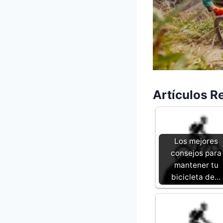
Artículos R
Los mejores
consejos para
mantener tu
bicicleta de…