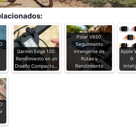
elacionados:
Polar V650:
0:
Seguimiento
Garmin Edge 130:
Inteligente de
Apple 
Rendimiento en un
Rutas y
9:
Diseño Compacto…
Rendimiento
Intel
0:
or