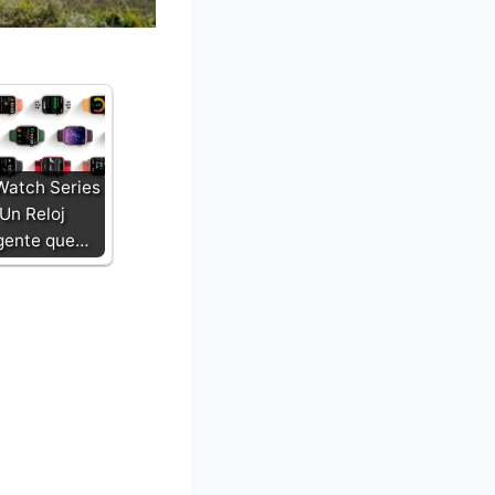
Watch Series
 Un Reloj
igente que…