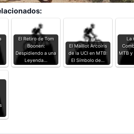
elacionados:
a
El Retiro de Tom
La 
Boonen:
El Maillot Arcoíris
Combi
Despidiendo a una
de la UCI en MTB:
MTB y 
Leyenda…
El Símbolo de…
s