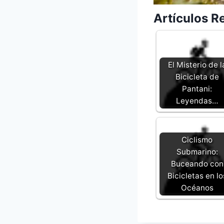
Artículos R
El Misterio de l
Bicicleta de
Pantani:
Leyendas…
Ciclismo
Submarino:
Buceando con
Bicicletas en lo
Océanos