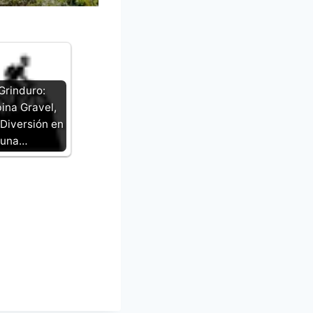
Grinduro:
na Gravel,
Diversión en
una…