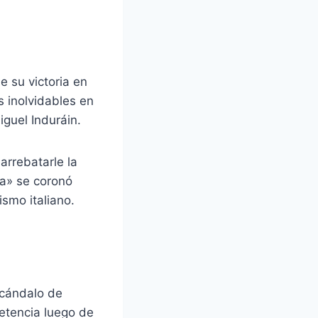
 su victoria en
s inolvidables en
iguel Induráin.
arrebatarle la
ta» se coronó
ismo italiano.
scándalo de
petencia luego de