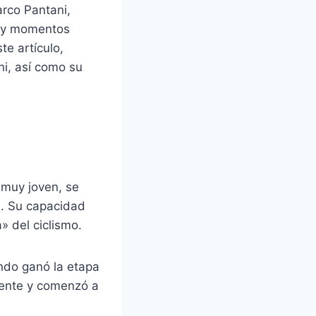
rco Pantani,
os y momentos
te artículo,
ni, así como su
 muy joven, se
te. Su capacidad
» del ciclismo.
ando ganó la etapa
amente y comenzó a