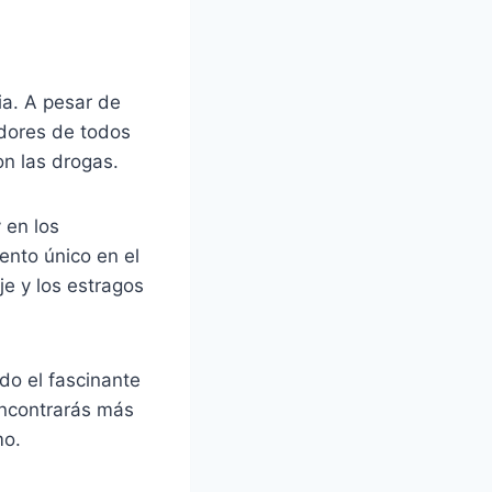
ia. A pesar de
adores de todos
on las drogas.
 en los
ento único en el
e y los estragos
ndo el fascinante
 encontrarás más
mo.