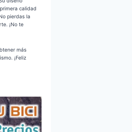
 Su diseño
primera calidad
No pierdas la
te. ¡No te
obtener más
ismo. ¡Feliz