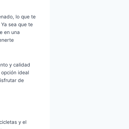
enado, lo que te
 Ya sea que te
te en una
enerte
nto y calidad
 opción ideal
isfrutar de
icletas y el