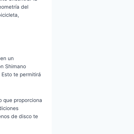
eometría del
cicleta,
cen un
ión Shimano
Esto te permitirá
lo que proporciona
diciones
enos de disco te