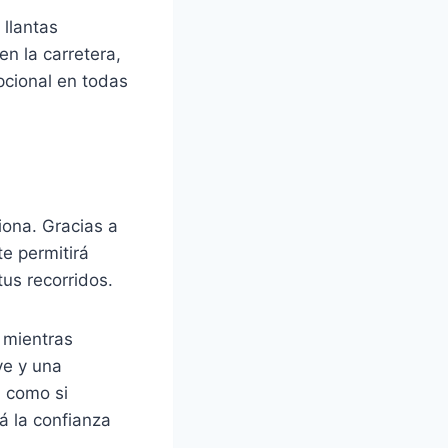
llantas
n la carretera,
pcional en todas
iona. Gracias a
e permitirá
us recorridos.
l mientras
ve y una
a como si
á la confianza