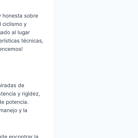
y honesta sobre
 ciclismo y
gado al lugar
ísticas técnicas,
mencemos!
miradas de
tencia y rigidez,
de potencia.
 manejo y la
ite encontrar la