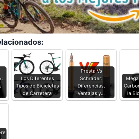
elacionados:
Presta Vs
y:
Los Diferentes
Schrader:
Mega
e
Tipos de Bicicletas
Diferencias,
Carbon
de Carretera
Ventajas y…
la Bi
bre