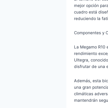
mejor opción para
cuadro está diseñ
reduciendo la fat
Componentes y C
La Megamo R10 e
rendimiento exce
Ultegra, conocido
disfrutar de una 
Además, esta bici
una gran potenci
climáticas advers
mantendrán segur