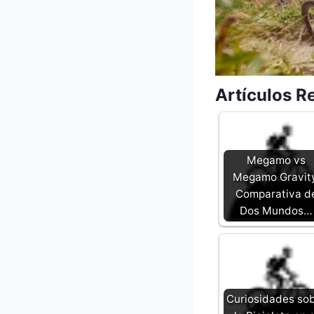
Artículos R
Megamo vs
Megamo Gravit
Comparativa d
Dos Mundos…
Curiosidades so