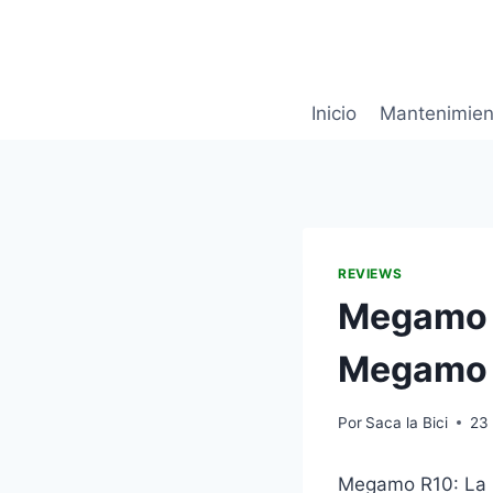
Saltar
al
contenido
Inicio
Mantenimien
REVIEWS
Megamo R
Megamo e
Por
Saca la Bici
23
Megamo R10: La B