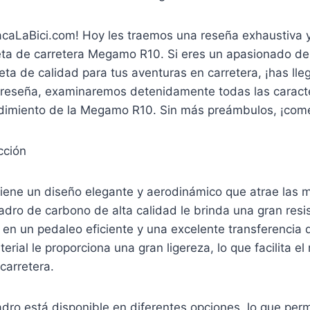
acaLaBici.com! Hoy les traemos una reseña exhaustiva 
cleta de carretera Megamo R10. Si eres un apasionado del
eta de calidad para tus aventuras en carretera, ¡has lle
a reseña, examinaremos detenidamente todas las caracter
endimiento de la Megamo R10. Sin más preámbulos, ¡co
cción
ene un diseño elegante y aerodinámico que atrae las 
adro de carbono de alta calidad le brinda una gran resis
 en un pedaleo eficiente y una excelente transferencia 
rial le proporciona una gran ligereza, lo que facilita el
carretera.
dro está disponible en diferentes opciones, lo que perm