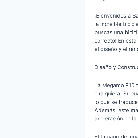
¡Bienvenidos a S
la increíble bici
buscas una bicicl
correcto! En est
el diseño y el r
Diseño y Constru
La Megamo R10 ti
cualquiera. Su cu
lo que se traduce
Además, este mate
aceleración en la 
El tamaño del cua