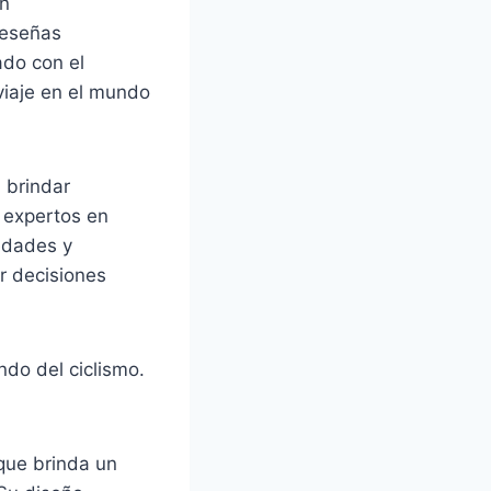
en
reseñas
ado con el
viaje en el mundo
 brindar
e expertos en
edades y
r decisiones
ndo del ciclismo.
que brinda un