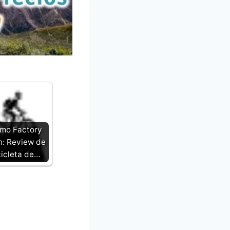
mo Factory
: Review de
cicleta de…