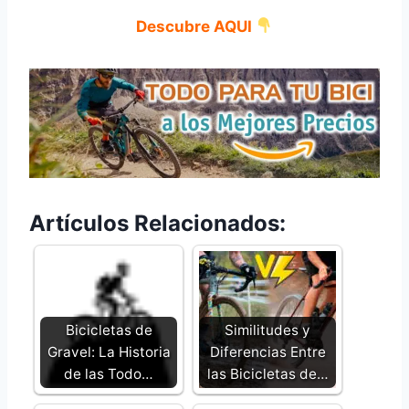
Descubre AQUI
Artículos Relacionados:
Bicicletas de
Similitudes y
Gravel: La Historia
Diferencias Entre
de las Todo…
las Bicicletas de…