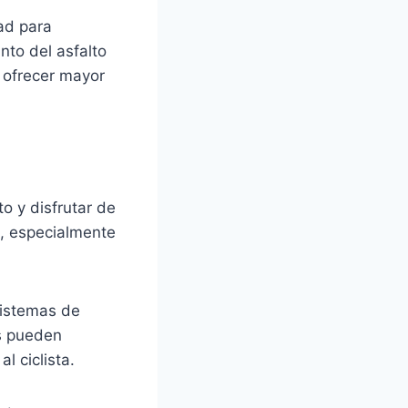
dad para
anto del asfalto
e ofrecer mayor
o y disfrutar de
d, especialmente
sistemas de
s pueden
l ciclista.