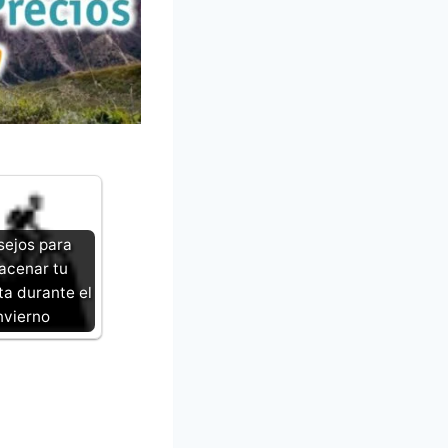
ejos para
acenar tu
ta durante el
nvierno