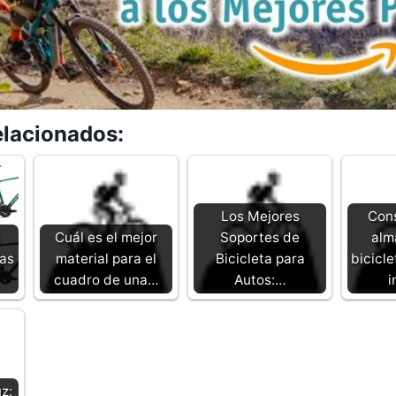
elacionados:
Los Mejores
Cons
Cuál es el mejor
Soportes de
alm
tas
material para el
Bicicleta para
bicicle
cuadro de una…
Autos:…
i
z: