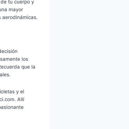
 de tu cuerpo y
 una mayor
s aerodinámicas.
decisión
osamente los
 Recuerda que la
ales.
cletas y el
i.com. Allí
pasionante