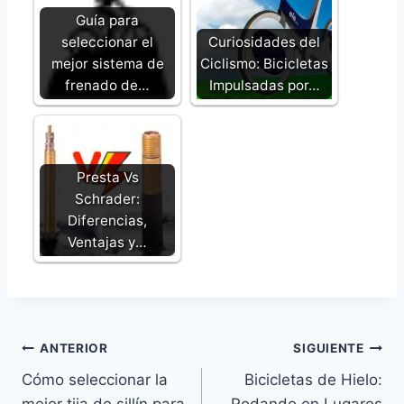
Guía para
seleccionar el
Curiosidades del
mejor sistema de
Ciclismo: Bicicletas
frenado de…
Impulsadas por…
Presta Vs
Schrader:
Diferencias,
Ventajas y…
Navegación
ANTERIOR
SIGUIENTE
Cómo seleccionar la
Bicicletas de Hielo:
de
mejor tija de sillín para
Rodando en Lugares