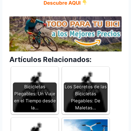
Descubre AQUI
Artículos Relacionados:
Bicicletas
Los Secretos de las
Plegables: Un Viaje
Bicicletas
en el Tiempo desde
Plegables: De
la…
Maletas…