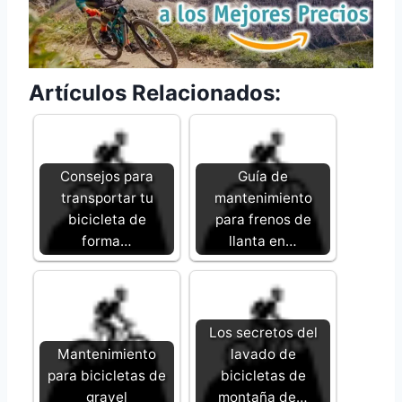
Artículos Relacionados:
Consejos para
Guía de
transportar tu
mantenimiento
bicicleta de
para frenos de
forma…
llanta en…
Los secretos del
Mantenimiento
lavado de
para bicicletas de
bicicletas de
gravel
montaña de…