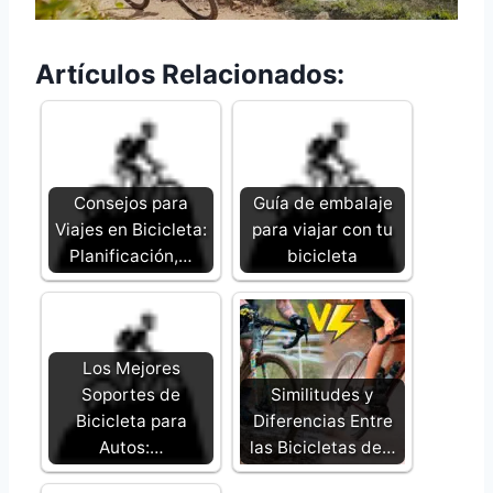
Artículos Relacionados:
Consejos para
Guía de embalaje
Viajes en Bicicleta:
para viajar con tu
Planificación,…
bicicleta
Los Mejores
Soportes de
Similitudes y
Bicicleta para
Diferencias Entre
Autos:…
las Bicicletas de…