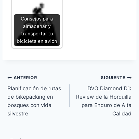
Consejos para
almacenar y
transportar tu
bicicleta en avión
Navegación
ANTERIOR
SIGUIENTE
Planificación de rutas
DVO Diamond D1:
de
de bikepacking en
Review de la Horquilla
entradas
bosques con vida
para Enduro de Alta
silvestre
Calidad