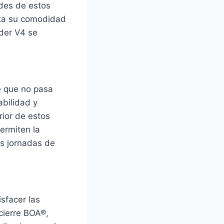
ades de estos
sta su comodidad
ader V4 se
e que no pasa
abilidad y
rior de estos
ermiten la
as jornadas de
sfacer las
 cierre BOA®,