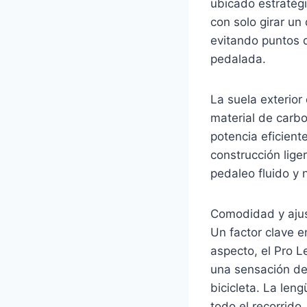
ubicado estratégi
con solo girar un 
evitando puntos 
pedalada.
La suela exterior
material de carbo
potencia eficient
construcción lig
pedaleo fluido y n
Comodidad y ajus
Un factor clave e
aspecto, el Pro 
una sensación de 
bicicleta. La len
todo el recorrido.