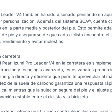
o Leader V4 también ha sido diseñado pensando en aquel
 personalización. Además del sistema BOA®, cuenta c
s en la parte media y posterior del pie. Esto permite ad
 de pie y asegurarse de que cada ciclista encuentre el 
 rendimiento y evitar molestias.
 carretera:
l Pearl Izumi Pro Leader V4 en la carretera es simpleme
strucción y tecnología avanzada, estos zapatos proporc
energía directa y eficiente que permite aprovechar al 
dez de la suela de carbono garantiza una respuesta ráp
ica, mientras que la sujeción segura del pie y el ajuste
xión estable entre el ciclista y la bicicleta.
exterior ofrece una tracción confiable incluso en cond