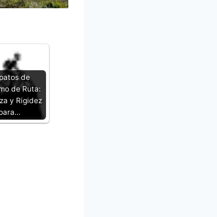
patos de
smo de Ruta:
za y Rigidez
para…