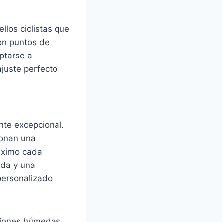
los ciclistas que
on puntos de
aptarse a
ajuste perfecto
nte excepcional.
ionan una
máximo cada
ida y una
 personalizado
iciones húmedas,