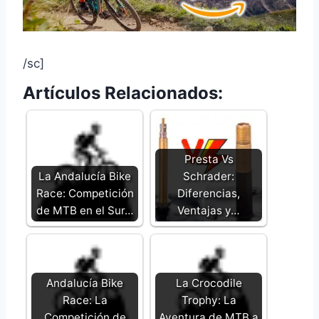
/sc]
Artículos Relacionados:
Presta Vs
La Andalucía Bike
Schrader:
Race: Competición
Diferencias,
de MTB en el Sur…
Ventajas y…
Andalucía Bike
La Crocodile
Race: La
Trophy: La
Competición de
Aventura de MTB a