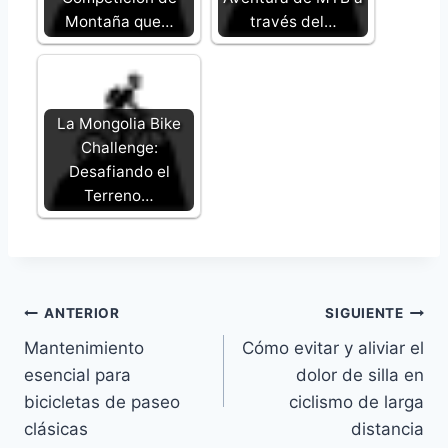
Montaña que…
través del…
La Mongolia Bike
Challenge:
Desafiando el
Terreno…
Navegación
ANTERIOR
SIGUIENTE
Mantenimiento
Cómo evitar y aliviar el
de
esencial para
dolor de silla en
entradas
bicicletas de paseo
ciclismo de larga
clásicas
distancia