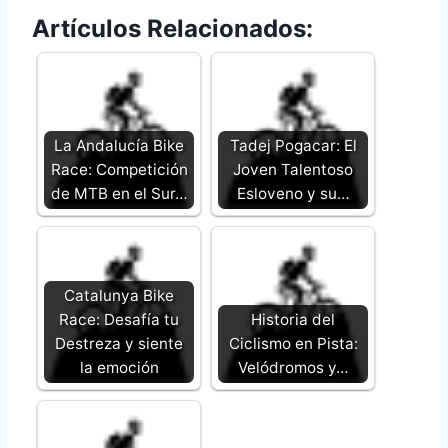
Artículos Relacionados:
La Andalucía Bike
Tadej Pogacar: El
Race: Competición
Joven Talentoso
de MTB en el Sur…
Esloveno y su…
Catalunya Bike
Race: Desafía tu
Historia del
Destreza y siente
Ciclismo en Pista:
la emoción
Velódromos y…