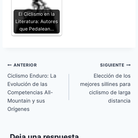
El Ciclismo en la
Literatura: Autores
que Pedalean…
Navegación
ANTERIOR
SIGUIENTE
Ciclismo Enduro: La
Elección de los
de
Evolución de las
mejores sillines para
entradas
Competencias All-
ciclismo de larga
Mountain y sus
distancia
Orígenes
Deja una respuesta