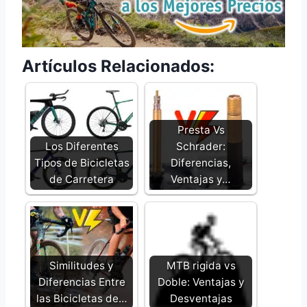
Artículos Relacionados:
Presta Vs
Los Diferentes
Schrader:
Tipos de Bicicletas
Diferencias,
de Carretera
Ventajas y…
Similitudes y
MTB rigida vs
Diferencias Entre
Doble: Ventajas y
las Bicicletas de…
Desventajas