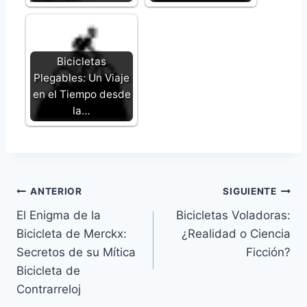
Bicicletas
Plegables: Un Viaje
en el Tiempo desde
la…
Navegación
ANTERIOR
SIGUIENTE
El Enigma de la
Bicicletas Voladoras:
de
Bicicleta de Merckx:
¿Realidad o Ciencia
entradas
Secretos de su Mítica
Ficción?
Bicicleta de
Contrarreloj