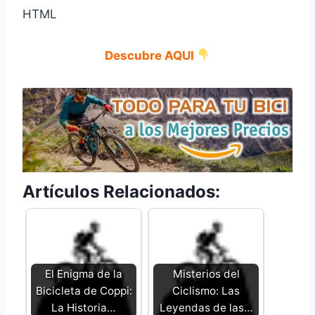
HTML
Descubre AQUI
Artículos Relacionados:
El Enigma de la
Misterios del
Bicicleta de Coppi:
Ciclismo: Las
La Historia…
Leyendas de las…