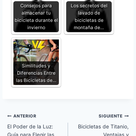
Consejos para
Los secretos del
almacenar tu
lavado de
bicicleta durante el
bicicletas de
invierno
montaña de…
Similitudes y
Diferencias Entre
las Bicicletas de…
Navegación
ANTERIOR
SIGUIENTE
El Poder de la Luz:
Bicicletas de Titanio,
de
Guía para Elegir las
Ventajas y