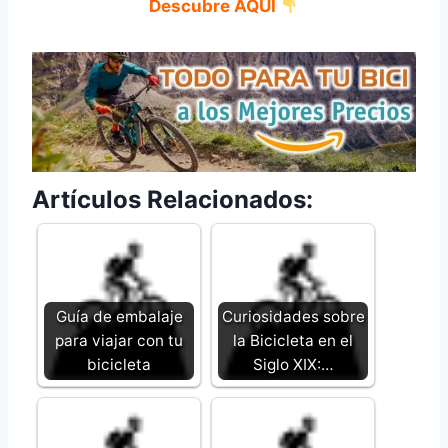
Descubre AQUI
Artículos Relacionados:
Guía de embalaje
Curiosidades sobre
para viajar con tu
la Bicicleta en el
bicicleta
Siglo XIX:…