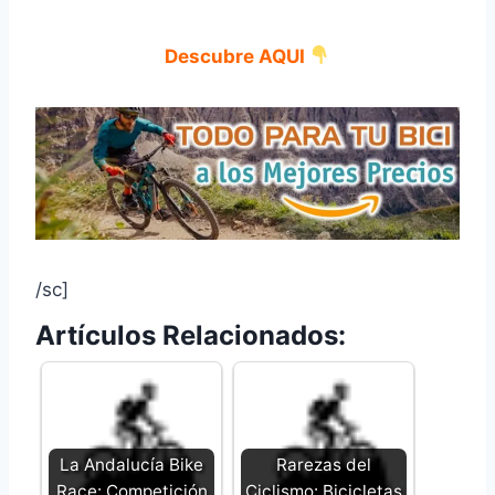
Descubre AQUI
/sc]
Artículos Relacionados:
La Andalucía Bike
Rarezas del
Race: Competición
Ciclismo: Bicicletas