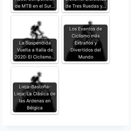
de MTB en el Sur…
de Tres Ruedas y…
Los Eventos de
Ciclismo más
La Suspendida
Extraños y
Vuelta a Italia de
Divertidos del
2020: El Ciclismo…
Mundo
Lieja-Bastoña-
Lieja: La Clásica de
las Ardenas en
Bélgica