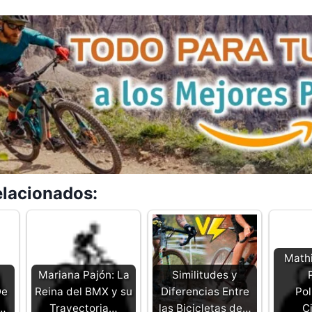
elacionados:
Mathi
Mariana Pajón: La
Similitudes y
De
Reina del BMX y su
Diferencias Entre
Pol
e…
Trayectoria…
las Bicicletas de…
C