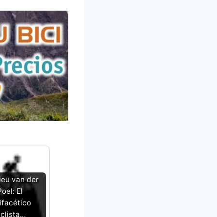
eu van der
Poel: El
ifacético
iclista…