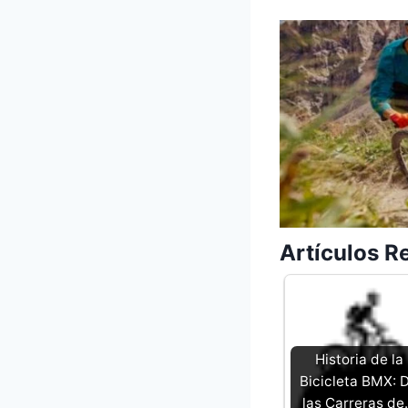
Artículos R
Historia de la
Bicicleta BMX: 
las Carreras d