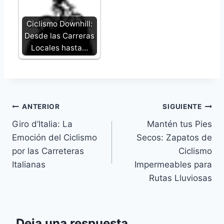
Ciclismo Downhill:
Desde las Carreras
Locales hasta…
Navegación
ANTERIOR
SIGUIENTE
Giro d’Italia: La
Mantén tus Pies
de
Emoción del Ciclismo
Secos: Zapatos de
entradas
por las Carreteras
Ciclismo
Italianas
Impermeables para
Rutas Lluviosas
Deja una respuesta