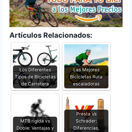
Artículos Relacionados:
Los Diferentes
Las Mejores
Tipos de Bicicletas
Bicicletas Ruta
de Carretera
escaladoras
Presta Vs
MTB rigida vs
Schrader:
Doble: Ventajas y
Diferencias,