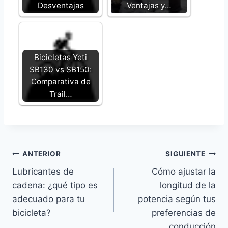
Desventajas
Ventajas y…
Bicicletas Yeti
SB130 vs SB150:
Comparativa de
Trail…
Navegación
ANTERIOR
SIGUIENTE
Lubricantes de
Cómo ajustar la
de
cadena: ¿qué tipo es
longitud de la
entradas
adecuado para tu
potencia según tus
bicicleta?
preferencias de
conducción