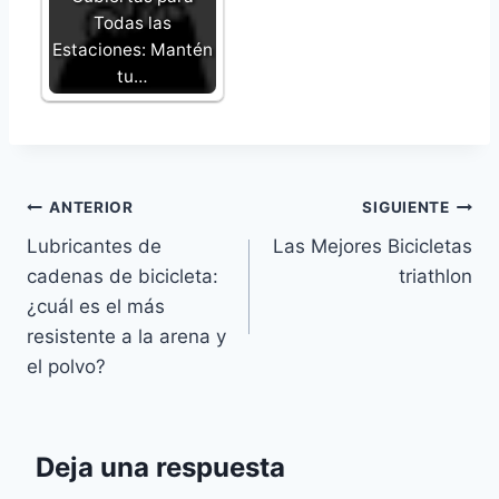
Todas las
Estaciones: Mantén
tu…
Navegación
ANTERIOR
SIGUIENTE
Lubricantes de
Las Mejores Bicicletas
de
cadenas de bicicleta:
triathlon
entradas
¿cuál es el más
resistente a la arena y
el polvo?
Deja una respuesta