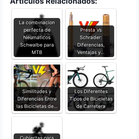
Artículos Relacionados:
La combinacion
perfecta de
Presta Vs
Neumáticos
Schrader:
Schwalbe para
Diferencias,
MTB
Ventajas y…
Similitudes y
Los Diferentes
Diferencias Entre
Tipos de Bicicletas
las Bicicletas de…
de Carretera
Cubiertas para