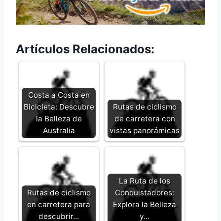
Artículos Relacionados:
Costa a Costa en
Bicicleta: Descubre
Rutas de ciclismo
la Belleza de
de carretera con
Australia
vistas panorámicas
La Ruta de los
Rutas de ciclismo
Conquistadores:
en carretera para
Explora la Belleza
descubrir…
y…