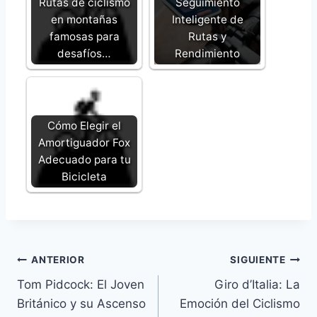
Rutas de ciclismo
Seguimiento
en montañas
Inteligente de
famosas para
Rutas y
desafíos…
Rendimiento
Cómo Elegir el
Amortiguador Fox
Adecuado para tu
Bicicleta
Navegación
ANTERIOR
SIGUIENTE
Tom Pidcock: El Joven
Giro d’Italia: La
de
Británico y su Ascenso
Emoción del Ciclismo