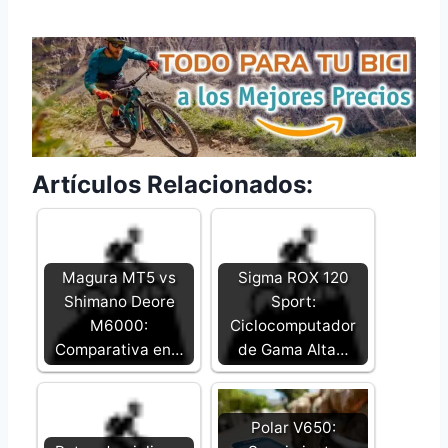
Artículos Relacionados:
Magura MT5 vs
Sigma ROX 120
Shimano Deore
Sport:
M6000:
Ciclocomputador
Comparativa en…
de Gama Alta…
Polar V650: