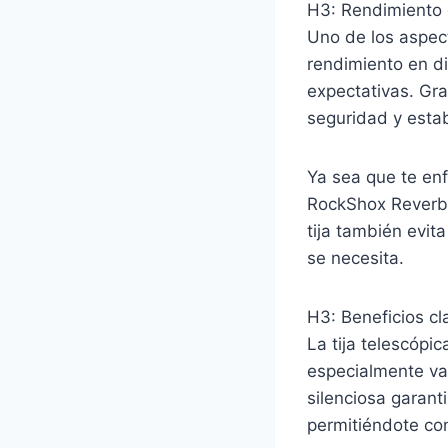
H3: Rendimiento 
Uno de los aspect
rendimiento en d
expectativas. Gra
seguridad y esta
Ya sea que te en
RockShox Reverb 
tija también evi
se necesita.
H3: Beneficios cl
La tija telescóp
especialmente val
silenciosa garant
permitiéndote con