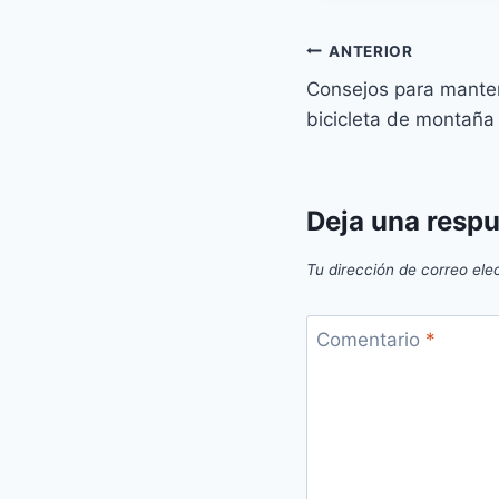
Navegación
ANTERIOR
Consejos para manten
de
bicicleta de montaña
entradas
Deja una resp
Tu dirección de correo ele
Comentario
*