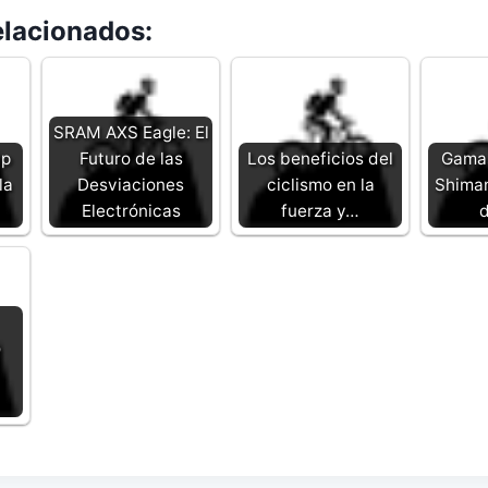
elacionados:
SRAM AXS Eagle: El
ap
Futuro de las
Los beneficios del
Gamas
la
Desviaciones
ciclismo en la
Shiman
Electrónicas
fuerza y…
d
o