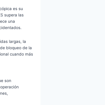
scópica es su
XS supera las
frece una
cidentados.
das largas, la
de bloqueo de la
cional cuando más
ue son
u operación
ones,