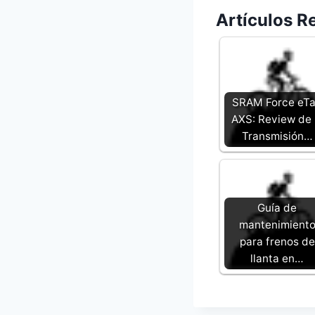
Artículos R
SRAM Force eT
AXS: Review de 
Transmisión…
Guía de
mantenimient
para frenos de
llanta en…