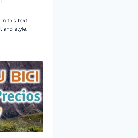
!
n this text-
t and style.