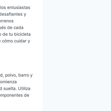
los entusiastas
 desafiantes y
errenos
pués de cada
de tu bicicleta
e cómo cuidar y
d, polvo, barro y
 Comienza
 suelta. Utiliza
 componentes de