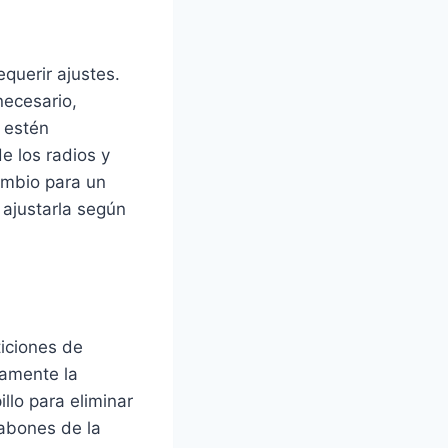
uerir ajustes.
necesario,
 estén
e los radios y
cambio para un
 ajustarla según
ticiones de
damente la
llo para eliminar
labones de la