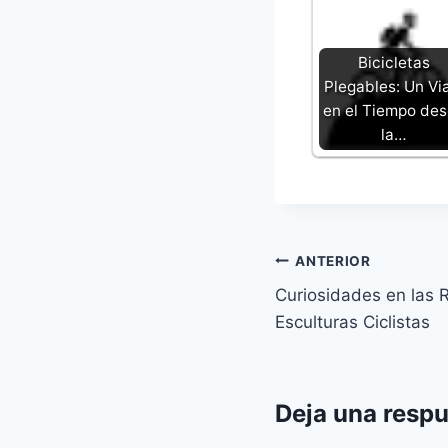
Bicicletas
Plegables: Un Vi
en el Tiempo de
la…
Navegación
ANTERIOR
Curiosidades en las
de
Esculturas Ciclistas
entradas
Deja una resp