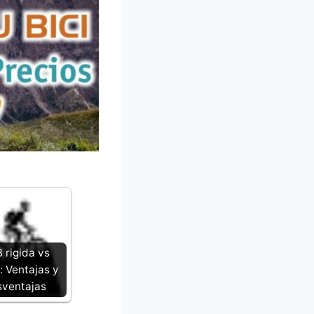
 rigida vs
: Ventajas y
ventajas