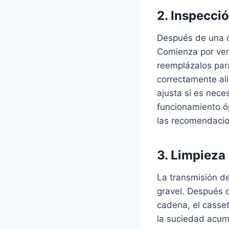
2. Inspecci
Después de una c
Comienza por veri
reemplázalos para
correctamente ali
ajusta si es nece
funcionamiento óp
las recomendacio
3. Limpieza 
La transmisión de
gravel. Después d
cadena, el casset
la suciedad acumu