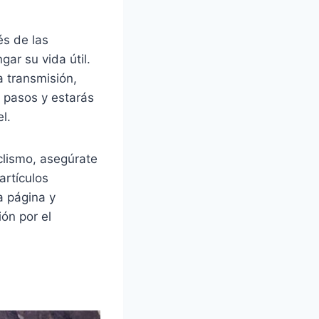
és de las
ar su vida útil.
a transmisión,
s pasos y estarás
l.
clismo, asegúrate
artículos
a página y
ón por el