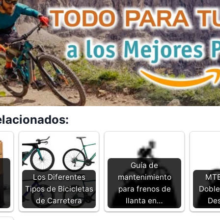
elacionados:
Guía de
Los Diferentes
mantenimiento
MTB
Tipos de Bicicletas
para frenos de
Doble
de Carretera
llanta en…
Des