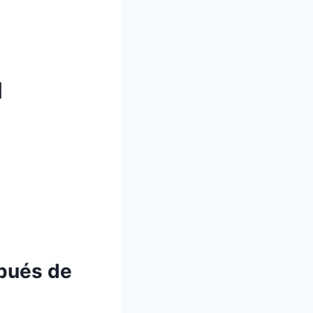
l
spués de