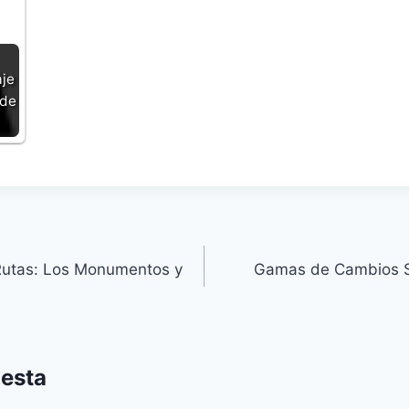
aje
sde
 Rutas: Los Monumentos y
Gamas de Cambios S
uesta