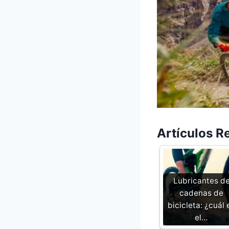
Artículos R
Lubricantes d
cadenas de
bicicleta: ¿cuál 
el…