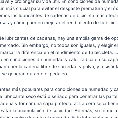
ave y prolongar su vida útil. En condiciones de humeda
ún más crucial para evitar el desgaste prematuro y el óx
remos los lubricantes de cadenas de bicicleta más efect
rsas y cómo pueden mejorar el rendimiento de tu bicicl
de lubricantes de cadenas, hay una amplia gama de op
 mercado. Sin embargo, no todos son iguales, y elegir el
rcar la diferencia en el rendimiento de tu bicicleta. L
ivo en condiciones de humedad y calor radica en su cap
antener la cadena libre de suciedad y polvo, y resistir l
 se generan durante el pedaleo.
cantes más populares para condiciones de humedad y cal
e lubricante seco está diseñado para penetrar las parte
cadena y formar una capa protectora. La cera seca tien
y evitar la acumulación de suciedad. Además, su fórmul
atraiga polvo durante el recorrido. Este lubricante es e