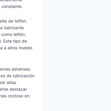
 constante.
ite de teflón.
pa lubricante
 como teflón,
. Este tipo de
a a altos niveles
ciones adversas.
es de lubricación
tir altas
ante destacar
 más costoso en