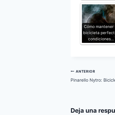
Cómo mantener 
bicicleta perfec
condiciones…
Navegación
ANTERIOR
Pinarello Nytro: Bicic
de
entradas
Deja una resp