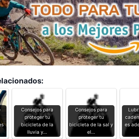
elacionados:
e
Consejos para
Consejos para
Lubr
proteger tu
proteger tu
caden
es
bicicleta de la
bicicleta de la sal y
es ad
lluvia y…
el…