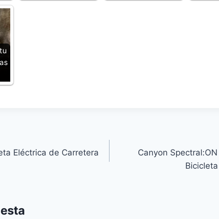
tu
tas
leta Eléctrica de Carretera
Canyon Spectral:ON 
Biciclet
uesta