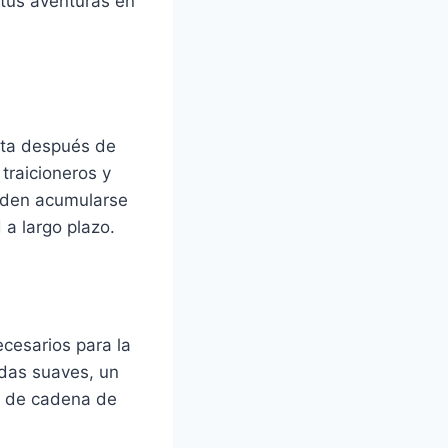
 tus aventuras en
eta después de
traicioneros y
ueden acumularse
 a largo plazo.
cesarios para la
rdas suaves, un
te de cadena de