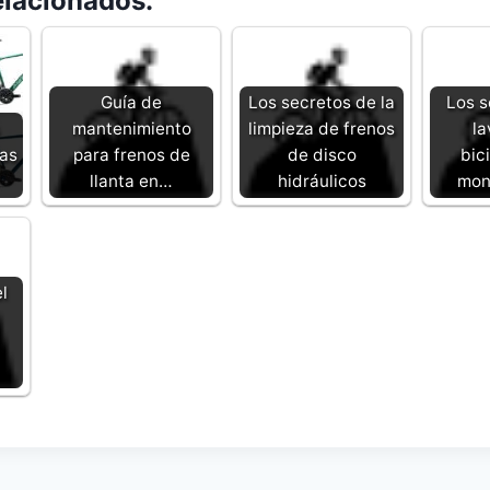
elacionados:
Guía de
Los secretos de la
Los s
mantenimiento
limpieza de frenos
la
tas
para frenos de
de disco
bic
llanta en…
hidráulicos
mon
l
a