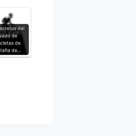
ecretos del
vado de
icletas de
taña de…