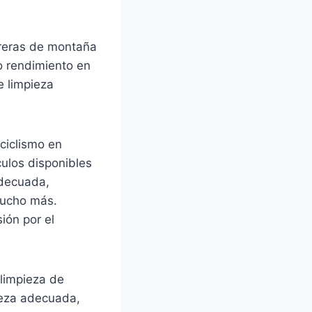
rreras de montaña
o rendimiento en
e limpieza
ciclismo en
culos disponibles
adecuada,
mucho más.
ión por el
 limpieza de
ieza adecuada,