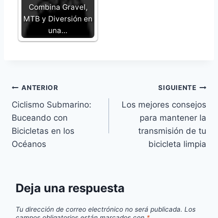
Combina Gravel,
MTB y Diversión en
una…
Navegación
ANTERIOR
SIGUIENTE
Ciclismo Submarino:
Los mejores consejos
de
Buceando con
para mantener la
entradas
Bicicletas en los
transmisión de tu
Océanos
bicicleta limpia
Deja una respuesta
Tu dirección de correo electrónico no será publicada.
Los
campos obligatorios están marcados con
*