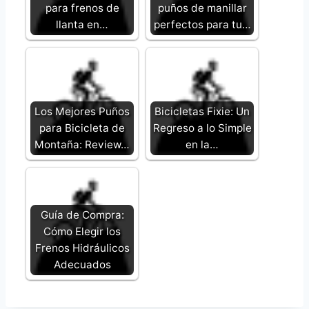
para frenos de
puños de manillar
llanta en…
perfectos para tu…
Los Mejores Puños
Bicicletas Fixie: Un
para Bicicleta de
Regreso a lo Simple
Montaña: Review…
en la…
Guía de Compra:
Cómo Elegir los
Frenos Hidráulicos
Adecuados