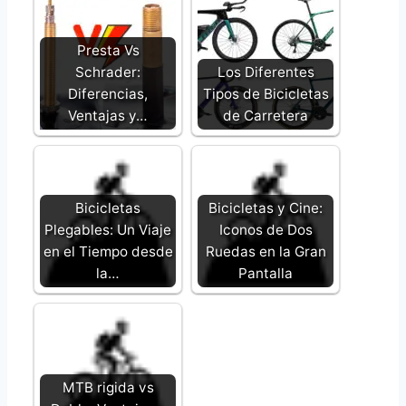
Presta Vs
Schrader:
Los Diferentes
Diferencias,
Tipos de Bicicletas
Ventajas y…
de Carretera
Bicicletas
Bicicletas y Cine:
Plegables: Un Viaje
Iconos de Dos
en el Tiempo desde
Ruedas en la Gran
la…
Pantalla
MTB rigida vs