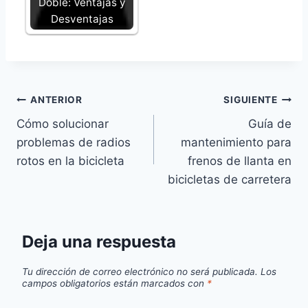
Doble: Ventajas y
Desventajas
Navegación
ANTERIOR
SIGUIENTE
Cómo solucionar
Guía de
de
problemas de radios
mantenimiento para
entradas
rotos en la bicicleta
frenos de llanta en
bicicletas de carretera
Deja una respuesta
Tu dirección de correo electrónico no será publicada.
Los
campos obligatorios están marcados con
*