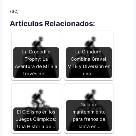
/sc]
Artículos Relacionados:
La Crocodile
La Grinduro:
Trophy: La
Combina Gravel,
Aventura de MTB a
MTB y Diversión en
través del…
una…
Guía de
El Ciclismo en los
mantenimiento
Juegos Olímpicos:
para frenos de
Una Historia de…
llanta en…