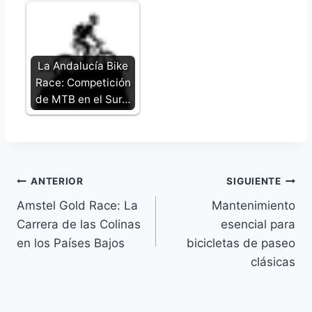
La Andalucía Bike
Race: Competición
de MTB en el Sur…
Navegación
ANTERIOR
SIGUIENTE
Amstel Gold Race: La
Mantenimiento
de
Carrera de las Colinas
esencial para
entradas
en los Países Bajos
bicicletas de paseo
clásicas