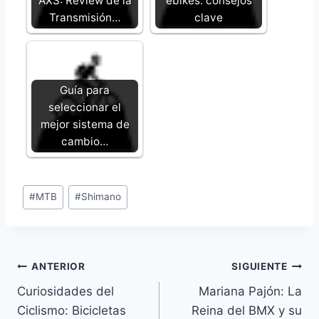
AXS: Review de la
ebikes: consejos
Transmisión…
clave
Guía para
seleccionar el
mejor sistema de
cambio…
Etiquetas
#
MTB
#
Shimano
de
la
entrada:
Navegación
ANTERIOR
SIGUIENTE
Curiosidades del
Mariana Pajón: La
de
Ciclismo: Bicicletas
Reina del BMX y su