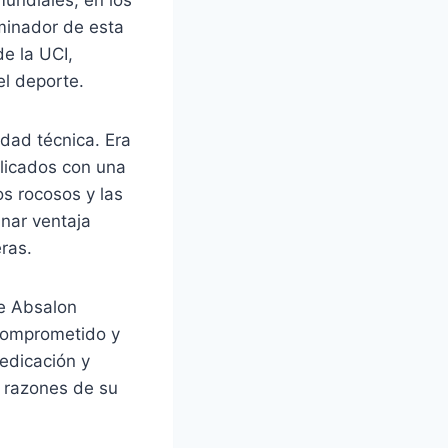
minador de esta
e la UCI,
l deporte.
idad técnica. Era
plicados con una
os rocosos y las
anar ventaja
ras.
de Absalon
 comprometido y
edicación y
s razones de su