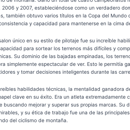
 2006 y 2007, estableciéndose como un verdadero do
s, también obtuvo varios títulos en la Copa del Mundo d
onsistencia y capacidad para mantenerse en la cima de
lon único en su estilo de pilotaje fue su increíble habil
apacidad para sortear los terrenos más difíciles y com
únicas. Su dominio de las bajadas empinadas, los terren
ra simplemente espectacular de ver. Esto le permitía g
dores y tomar decisiones inteligentes durante las carre
creíbles habilidades técnicas, la mentalidad ganadora 
papel clave en su éxito. Era un atleta extremadamente
e buscando mejorar y superar sus propias marcas. Su d
rables, y su ética de trabajo fue una de las principale
ndo del ciclismo de montaña.