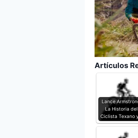
Artículos R
Lance Armstron
La Historia del
Ciclista Texano 