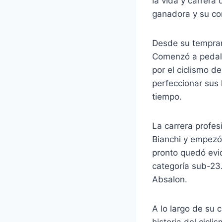
la vida y carrera
ganadora y su co
Desde su tempran
Comenzó a pedale
por el ciclismo 
perfeccionar sus 
tiempo.
La carrera profe
Bianchi y empezó
pronto quedó evi
categoría sub-23.
Absalon.
A lo largo de su 
historia del cicl