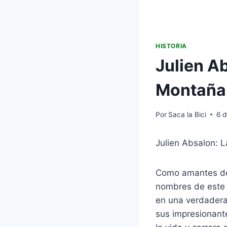
HISTORIA
Julien A
Montaña
Por
Saca la Bici
6 
Julien Absalon: 
Como amantes del
nombres de este d
en una verdadera 
sus impresionante