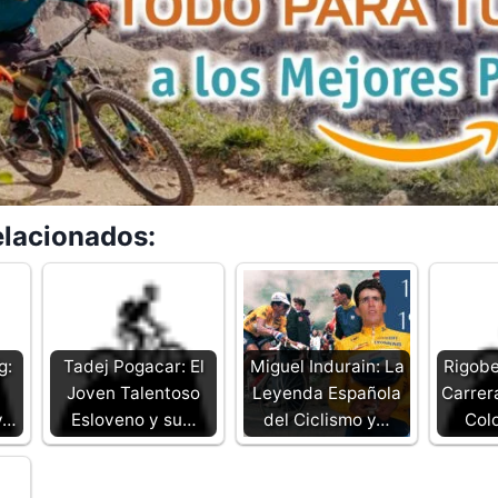
elacionados:
g:
Tadej Pogacar: El
Miguel Indurain: La
Rigobe
Joven Talentoso
Leyenda Española
Carrera
y…
Esloveno y su…
del Ciclismo y…
Col