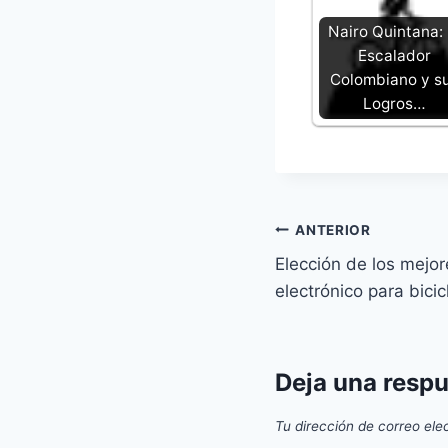
Nairo Quintana: 
Escalador
Colombiano y s
Logros…
Navegación
ANTERIOR
Elección de los mejo
de
electrónico para bicic
entradas
Deja una resp
Tu dirección de correo ele