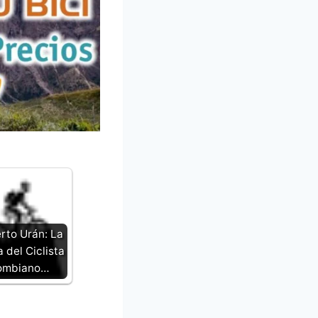
rto Urán: La
 del Ciclista
ombiano…