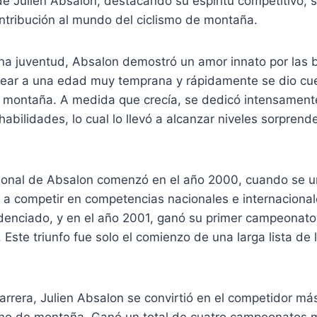
 de Julien Absalon, destacando su espíritu competitivo,
ntribución al mundo del ciclismo de montaña.
a juventud, Absalon demostró un amor innato por las bi
ar a una edad muy temprana y rápidamente se dio cue
de montaña. A medida que crecía, se dedicó intensament
habilidades, lo cual lo llevó a alcanzar niveles sorpren
sional de Absalon comenzó en el año 2000, cuando se un
 a competir en competencias nacionales e internacional
denciado, y en el año 2001, ganó su primer campeonato
 Este triunfo fue solo el comienzo de una larga lista de 
carrera, Julien Absalon se convirtió en el competidor más
ismo de montaña. Ganó un total de cuatro campeonatos m