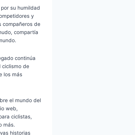
o por su humildad
competidores y
us compañeros de
enudo, compartía
 mundo.
legado continúa
 ciclismo de
e los más
obre el mundo del
tio web,
ara ciclistas,
ho más.
vas historias