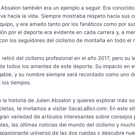
, Absalon también era un ejemplo a seguir. Era conocid
tiva hacia la vida. Siempre mostraba respeto hacia sus 
uipo, y era amado tanto por los fanáticos como por s
ión por el deporte era evidente en cada carrera y, a m
 con los seguidores del ciclismo de montaña en todo el
 retiró del ciclismo profesional en el año 2017, pero su 
de todos los amantes de este deporte. Su impacto en el
able, y su nombre siempre será recordado como uno d
 los tiempos.
o la historia de Julien Absalon y quieres explorar más s
icletas, te invitamos a visitar SacaLaBici.com. En este si
ran variedad de artículos interesantes sobre consejos p
tes, las últimas noticias del mundo del ciclismo y muc
apasionante universo de las dos ruedas y descubre nue