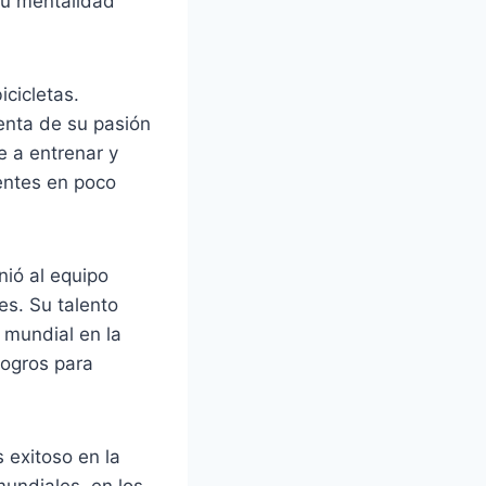
 su mentalidad
cicletas.
nta de su pasión
e a entrenar y
dentes en poco
ió al equipo
es. Su talento
 mundial en la
logros para
 exitoso en la
undiales, en los