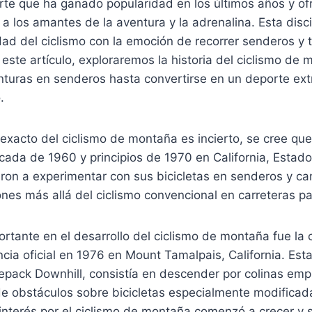
rte que ha ganado popularidad en los últimos años y of
 a los amantes de la aventura y la adrenalina. Esta disc
dad del ciclismo con la emoción de recorrer senderos y 
este artículo, exploraremos la historia del ciclismo de
nturas en senderos hasta convertirse en un deporte ex
.
exacto del ciclismo de montaña es incierto, se cree que 
écada de 1960 y principios de 1970 en California, Estad
ron a experimentar con sus bicicletas en senderos y ca
es más allá del ciclismo convencional en carreteras p
portante en el desarrollo del ciclismo de montaña fue la 
ia oficial en 1976 en Mount Tamalpais, California. Esta
pack Downhill, consistía en descender por colinas emp
e obstáculos sobre bicicletas especialmente modificada
interés por el ciclismo de montaña comenzó a crecer y 