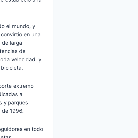
do el mundo, y
 convirtió en una
 de larga
tencias de
toda velocidad, y
bicicleta.
porte extremo
dicadas a
os y parques
r de 1996.
eguidores en todo
letas