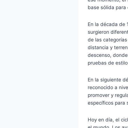
base sólida para e
En la década de 
surgieron diferen
de las categoría
distancia y terr
descenso, donde 
pruebas de estilo
En la siguiente 
reconocido a niv
promover y regula
específicos para 
Hoy en día, el c
el mundo. Los ava