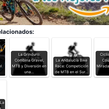
elacionados:
La Grinduro:
Cicl
Combina Gravel,
La Andalucía Bike
Cou
l
MTB y Diversión en
Race: Competición
Mirada 
una…
de MTB en el Sur…
 La
s