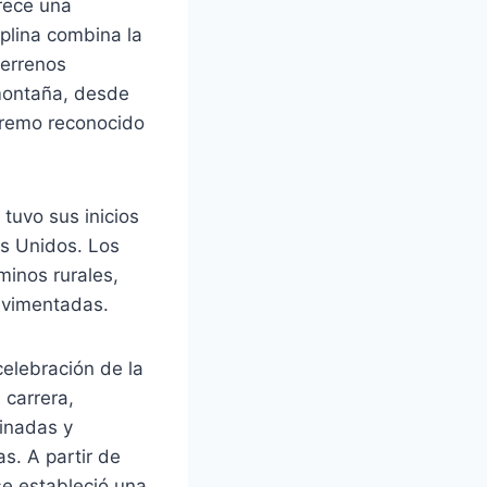
rece una
iplina combina la
terrenos
 montaña, desde
tremo reconocido
tuvo sus inicios
os Unidos. Los
minos rurales,
avimentadas.
celebración de la
 carrera,
inadas y
s. A partir de
se estableció una