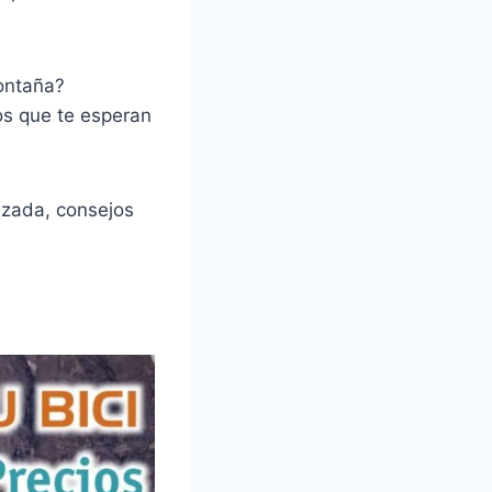
montaña?
íos que te esperan
izada, consejos