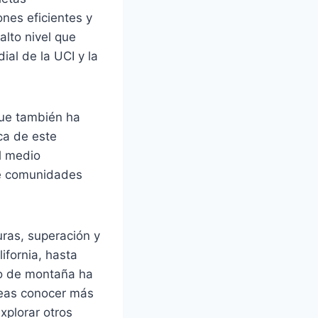
nes eficientes y
lto nivel que
ial de la UCI y la
que también ha
ca de este
l medio
de comunidades
uras, superación y
ifornia, hasta
mo de montaña ha
seas conocer más
xplorar otros