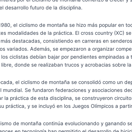
l desarrollo futuro de la disciplina.
1980, el ciclismo de montaña se hizo más popular en to
tes modalidades de la práctica. El cross country (XC) se
s más destacadas, consistiendo en carreras en senderos
enos variados. Además, se empezaron a organizar compe
los ciclistas debían bajar por pendientes empinadas a 
 libre, donde se realizaban trucos y acrobacias sobre la 
década, el ciclismo de montaña se consolidó como un de
el mundial. Se fundaron federaciones y asociaciones de
r la práctica de esta disciplina, se construyeron circuit
su práctica, y se incluyó en los Juegos Olímpicos a parti
iclismo de montaña continúa evolucionando y ganando s
nces en tecnología han permitido el desarrollo de bicic