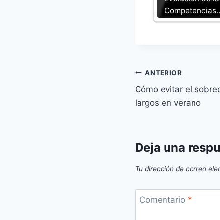
Competencias
Navegación
ANTERIOR
Cómo evitar el sobre
de
largos en verano
entradas
Deja una resp
Tu dirección de correo ele
Comentario
*