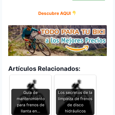
Descubre AQUI
Artículos Relacionados:
Guía de
Los secretos de la
mantenimiento
limpieza de frenos
para frenos de
de disco
llanta en…
hidráulicos