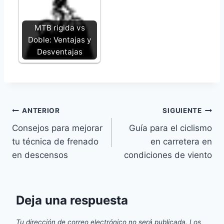
MTB rigida vs
Doble: Ventajas y
Desventajas
Navegación
ANTERIOR
SIGUIENTE
Consejos para mejorar
Guía para el ciclismo
de
tu técnica de frenado
en carretera en
entradas
en descensos
condiciones de viento
Deja una respuesta
Tu dirección de correo electrónico no será publicada.
Los