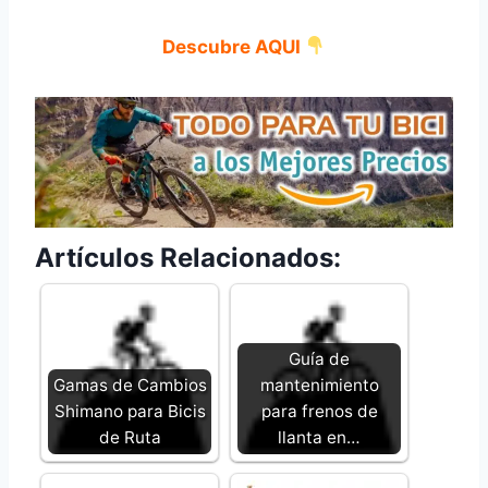
Descubre AQUI
Artículos Relacionados:
Guía de
Gamas de Cambios
mantenimiento
Shimano para Bicis
para frenos de
de Ruta
llanta en…