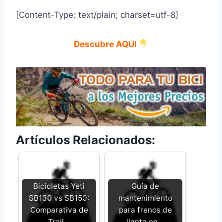
[Content-Type: text/plain; charset=utf-8]
Descubre AQUI
Artículos Relacionados:
Bicicletas Yeti
Guía de
SB130 vs SB150:
mantenimiento
Comparativa de
para frenos de
Trail…
llanta en…